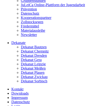
Gruppenstunden
JuLeiCa Online-Plattform der Jugendarbeit
Prävention
Datenschutz
Kooperationspartner
Zollstocksegen
Fördermittel
Materialausleihe
Newsletter
Dekanate
Dekanat Bautzen
Dekanat Chemnitz
Dekanat Dresden
Dekanat Gera
Dekanat Leipzig
Dekanat Meißen
Dekanat Plauen
Dekanat Zwickau
Dekanat Sorbisch
Kontakt
Downloads
Impressum
Datenschutz