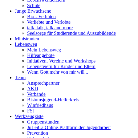
Schule
Junge Erwachsene
Bio - Verhüten
Verliebte und Verlobte
talk, talk, talk and more
Seelsorge für Studierende und Auszubildende
Ministranten
Lebensweg
Mein Lebensweg
Hilfeangebote
Initiativen, Vereine und Workshops
Lebensfeiern für Kinder und Eltern
Wenn Gott mehr von mir will...
Team
Ansprechpartner
AKD
Verbände
Bistumsjugend-Helferkreis
Winfriedhaus
FSJ
Werkzeugkiste
Gruppenstunden
JuLeiCa Online-Plattform der Jugendarbeit
Prävention