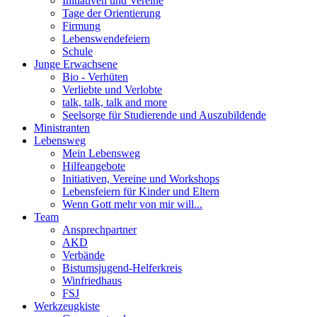
Initiativen und Vereine
Tage der Orientierung
Firmung
Lebenswendefeiern
Schule
Junge Erwachsene
Bio - Verhüten
Verliebte und Verlobte
talk, talk, talk and more
Seelsorge für Studierende und Auszubildende
Ministranten
Lebensweg
Mein Lebensweg
Hilfeangebote
Initiativen, Vereine und Workshops
Lebensfeiern für Kinder und Eltern
Wenn Gott mehr von mir will...
Team
Ansprechpartner
AKD
Verbände
Bistumsjugend-Helferkreis
Winfriedhaus
FSJ
Werkzeugkiste