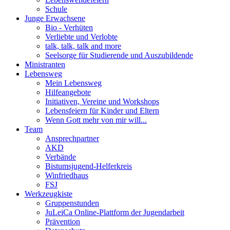
Schule
Junge Erwachsene
Bio - Verhüten
Verliebte und Verlobte
talk, talk, talk and more
Seelsorge für Studierende und Auszubildende
Ministranten
Lebensweg
Mein Lebensweg
Hilfeangebote
Initiativen, Vereine und Workshops
Lebensfeiern für Kinder und Eltern
Wenn Gott mehr von mir will...
Team
Ansprechpartner
AKD
Verbände
Bistumsjugend-Helferkreis
Winfriedhaus
FSJ
Werkzeugkiste
Gruppenstunden
JuLeiCa Online-Plattform der Jugendarbeit
Prävention