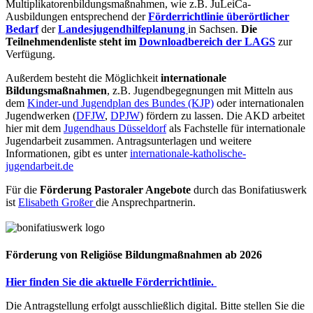
Multiplikatorenbildungsmaßnahmen, wie z.B. JuLeiCa-
Ausbildungen entsprechend der
Förderrichtlinie überörtlicher
Bedarf
der
Landesjugendhilfeplanung
in Sachsen.
Die
Teilnehmendenliste steht im
Downloadbereich der LAGS
zur
Verfügung.
Außerdem besteht die Möglichkeit
internationale
Bildungsmaßnahmen
, z.B. Jugendbegegnungen mit Mitteln aus
dem
Kinder-und Jugendplan des Bundes (KJP)
oder internationalen
Jugendwerken (
DFJW
,
DPJW
) fördern zu lassen. Die AKD arbeitet
hier mit dem
Jugendhaus Düsseldorf
als Fachstelle für internationale
Jugendarbeit zusammen. Antragsunterlagen und weitere
Informationen, gibt es unter
internationale-katholische-
jugendarbeit.de
Für die
Förderung Pastoraler Angebote
durch das Bonifatiuswerk
ist
Elisabeth Großer
die Ansprechpartnerin.
Förderung von Religiöse Bildungmaßnahmen ab 2026
Hier finden Sie die aktuelle Förderrichtlinie.
Die Antragstellung erfolgt ausschließlich digital. Bitte stellen Sie die