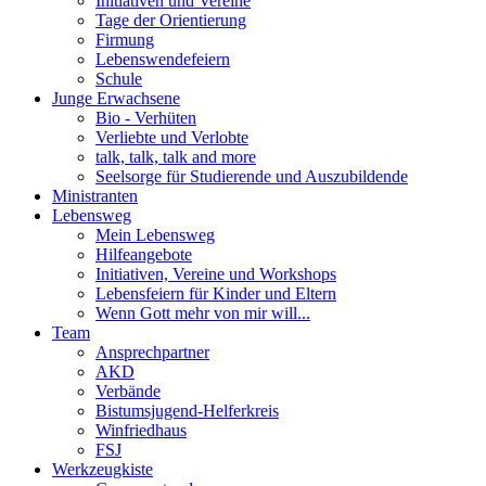
Initiativen und Vereine
Tage der Orientierung
Firmung
Lebenswendefeiern
Schule
Junge Erwachsene
Bio - Verhüten
Verliebte und Verlobte
talk, talk, talk and more
Seelsorge für Studierende und Auszubildende
Ministranten
Lebensweg
Mein Lebensweg
Hilfeangebote
Initiativen, Vereine und Workshops
Lebensfeiern für Kinder und Eltern
Wenn Gott mehr von mir will...
Team
Ansprechpartner
AKD
Verbände
Bistumsjugend-Helferkreis
Winfriedhaus
FSJ
Werkzeugkiste