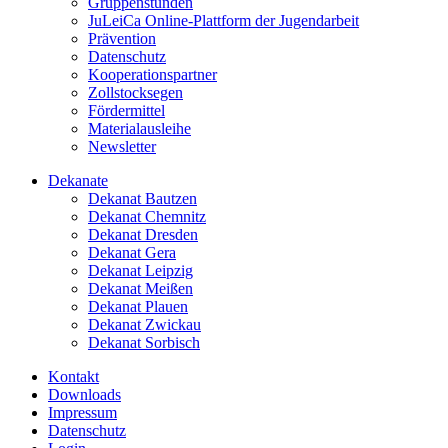
Gruppenstunden
JuLeiCa Online-Plattform der Jugendarbeit
Prävention
Datenschutz
Kooperationspartner
Zollstocksegen
Fördermittel
Materialausleihe
Newsletter
Dekanate
Dekanat Bautzen
Dekanat Chemnitz
Dekanat Dresden
Dekanat Gera
Dekanat Leipzig
Dekanat Meißen
Dekanat Plauen
Dekanat Zwickau
Dekanat Sorbisch
Kontakt
Downloads
Impressum
Datenschutz