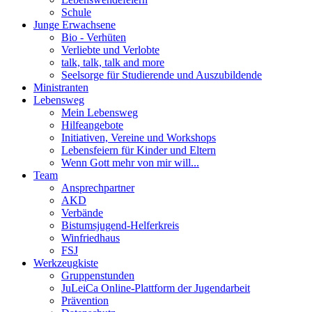
Schule
Junge Erwachsene
Bio - Verhüten
Verliebte und Verlobte
talk, talk, talk and more
Seelsorge für Studierende und Auszubildende
Ministranten
Lebensweg
Mein Lebensweg
Hilfeangebote
Initiativen, Vereine und Workshops
Lebensfeiern für Kinder und Eltern
Wenn Gott mehr von mir will...
Team
Ansprechpartner
AKD
Verbände
Bistumsjugend-Helferkreis
Winfriedhaus
FSJ
Werkzeugkiste
Gruppenstunden
JuLeiCa Online-Plattform der Jugendarbeit
Prävention