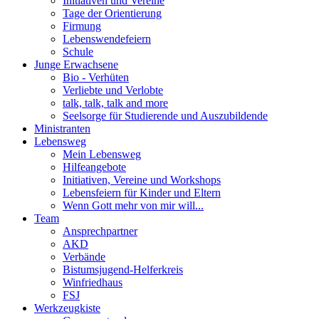
Initiativen und Vereine
Tage der Orientierung
Firmung
Lebenswendefeiern
Schule
Junge Erwachsene
Bio - Verhüten
Verliebte und Verlobte
talk, talk, talk and more
Seelsorge für Studierende und Auszubildende
Ministranten
Lebensweg
Mein Lebensweg
Hilfeangebote
Initiativen, Vereine und Workshops
Lebensfeiern für Kinder und Eltern
Wenn Gott mehr von mir will...
Team
Ansprechpartner
AKD
Verbände
Bistumsjugend-Helferkreis
Winfriedhaus
FSJ
Werkzeugkiste