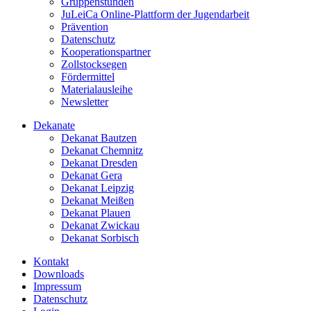
Gruppenstunden
JuLeiCa Online-Plattform der Jugendarbeit
Prävention
Datenschutz
Kooperationspartner
Zollstocksegen
Fördermittel
Materialausleihe
Newsletter
Dekanate
Dekanat Bautzen
Dekanat Chemnitz
Dekanat Dresden
Dekanat Gera
Dekanat Leipzig
Dekanat Meißen
Dekanat Plauen
Dekanat Zwickau
Dekanat Sorbisch
Kontakt
Downloads
Impressum
Datenschutz