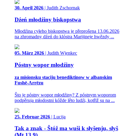
30. April 2026
| Judith Zschornak
Dźeń młodźiny biskopstwa
Młodźina cyłeho biskopstwa je přeprošena 13.06.2026
na zhromadny dźeń do klóstra Marijineje hwězdy ...
05. März 2026
| Judith Wjenkec
Póstny wopor młodźiny
za misionsku staciju benediktinow w albanskim
Fushë-Arrëzu
Što je póstny wopor młodźiny? Z póstnym woporom
podpěruja młodostni kóžde lěto ludźi, kotřiž su na ...
25. Februar 2026
| Lucija
Tak a znak - Štóž ma wuši k słyšenju, słyš
(Mt 13,9)