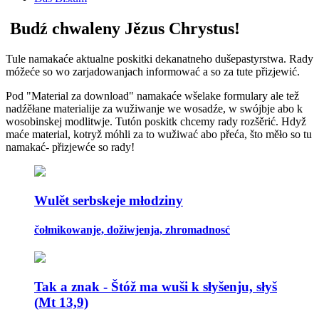
Budź chwaleny Jězus Chrystus!
Tule namakaće aktualne poskitki dekanatneho dušepastyrstwa. Rady
móžeće so wo zarjadowanjach informować a so za tute přizjewić.
Pod "Material za download" namakaće wšelake formulary ale tež
nadźěłane materialije za wužiwanje we wosadźe, w swójbje abo k
wosobinskej modlitwje. Tutón poskitk chcemy rady rozšěrić. Hdyž
maće material, kotryž móhli za to wužiwać abo přeća, što měło so tu
namakać- přizjewće so rady!
Wulět serbskeje młodziny
čołmikowanje, dožiwjenja, zhromadnosć
Tak a znak - Štóž ma wuši k słyšenju, słyš
(Mt 13,9)