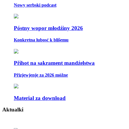
Nowy serbski podcast
Póstny wopor młodźiny 2026
Konkretna lubosć k blišemu
Přihot na sakrament mandźelstwa
Přizjewjenje za 2026 móžne
Material za download
Aktualki