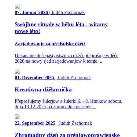
07. Januar 2026
| Judith Zschornak
Swójbne rituale w běhu lěta - witamy
nowe lěto!
Zarjadowanje za předšulske dźěći
Dekanatne dušepastyrstwo za dźěći přeprošuje w lěće
2026 na nowy rjad zarjadowanjow k temje ...
01. Dezember 2025
| Judith Zschornak
Kreatiwna dźěłarnička
Přeprošujemy šulerjow a šulerki 6. - 8. lětnikow sobotu,
dnja 13.12.2025 na zhromadne paslenje ...
22. September 2025
| Judith Zschornak
Zhromadny dźeń za prěnjowoprawjenske