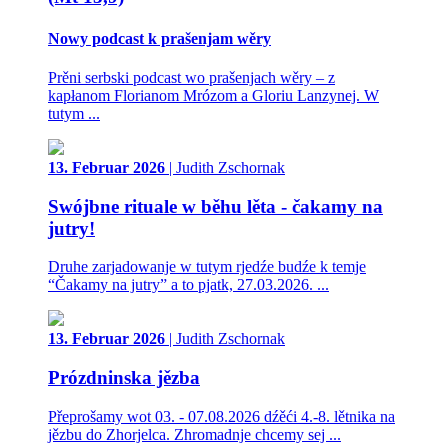
Nowy podcast k prašenjam wěry
Prěni serbski podcast wo prašenjach wěry – z
kapłanom Florianom Mrózom a Gloriu Lanzynej. W
tutym ...
13. Februar 2026
| Judith Zschornak
Swójbne rituale w běhu lěta - čakamy na
jutry!
Druhe zarjadowanje w tutym rjedźe budźe k temje
“Čakamy na jutry” a to pjatk, 27.03.2026. ...
13. Februar 2026
| Judith Zschornak
Prózdninska jězba
Přeprošamy wot 03. - 07.08.2026 dźěći 4.-8. lětnika na
jězbu do Zhorjelca. Zhromadnje chcemy sej ...