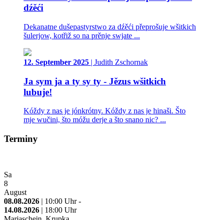
dźěći
Dekanatne dušepastyrstwo za dźěći přeprošuje wšitkich
šulerjow, kotřiž so na prěnje swjate ...
12. September 2025
| Judith Zschornak
Ja sym ja a ty sy ty - Jězus wšitkich
lubuje!
Kóždy z nas je jónkrótny. Kóždy z nas je hinaši. Što
mje wučini, što móžu derje a što snano nic? ...
Terminy
Sa
8
August
08.08.2026
| 10:00 Uhr -
14.08.2026
| 18:00 Uhr
Mariaschein, Krupka