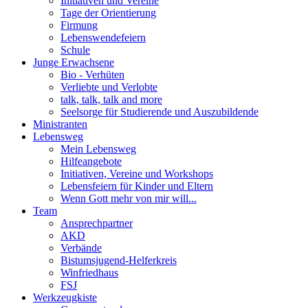
Initiativen und Vereine
Tage der Orientierung
Firmung
Lebenswendefeiern
Schule
Junge Erwachsene
Bio - Verhüten
Verliebte und Verlobte
talk, talk, talk and more
Seelsorge für Studierende und Auszubildende
Ministranten
Lebensweg
Mein Lebensweg
Hilfeangebote
Initiativen, Vereine und Workshops
Lebensfeiern für Kinder und Eltern
Wenn Gott mehr von mir will...
Team
Ansprechpartner
AKD
Verbände
Bistumsjugend-Helferkreis
Winfriedhaus
FSJ
Werkzeugkiste