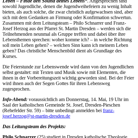
Leben – Finde den Sound deines Lebens“
. Angesprochen sind
sowohl Jugendliche, denen die Jugendweihefeiern zu wenig Inhalt
bieten, als auch solche, die zwar christlich aufgewachsen sind, aber
sich mit dem Gedanken an Firmung oder Konfirmation schwertun.
Zusammen mit dem Leitungsteam – Philo Schnarrer und Franz-
Josef Herzog aus der Pfarrei St. Martin Dresden – werden sich die
Teilnehmenden neunmal als Gruppe treffen und dabei über ihre
Lebensthemen sprechen: woher komme ich? – in welche Richtung
soll mein Leben gehen? – welchen Sinn kann ich meinem Leben
geben? Das christliche Menschenbild dient als Grundlage des
Kurses.
Die Feierstunde zur Lebenswende wird dann von den Jugendlichen
selbst gestaltet: mit Texten und Musik sowie mit Elementen, die
ihnen in der Vorbereitungszeit wichtig geworden sind. Bei der Feier
wird ihnen auch der Segen Gottes für ihren Lebensweg
zugesprochen.
Info-Abend:
voraussichtlich am Donnerstag, 14. Mai, 19 Uhr im
Saal der katholischen Gemeinde St. Josef, Dresden-Pieschen
(Rehefelder Str. 59) – bitte unbedingt anmelden bei
franz-
josef.herzog@st-martin-dresden.de
Das Leitungsteam des Projekts:
Philo Schnarrer
(25) studiert in Dresden katholische Theologie