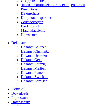
Gruppenstunden
JuLeiCa Online-Plattform der Jugendarbeit
Prävention
Datenschutz
Kooperationspartner
Zollstocksegen
Fördermittel
Materialausleihe
Newsletter
Dekanate
Dekanat Bautzen
Dekanat Chemnitz
Dekanat Dresden
Dekanat Gera
Dekanat Leipzig
Dekanat Meißen
Dekanat Plauen
Dekanat Zwickau
Dekanat Sorbisch
Kontakt
Downloads
Impressum
Datenschutz