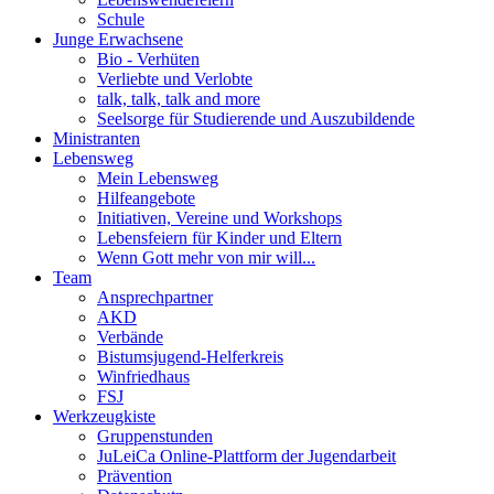
Schule
Junge Erwachsene
Bio - Verhüten
Verliebte und Verlobte
talk, talk, talk and more
Seelsorge für Studierende und Auszubildende
Ministranten
Lebensweg
Mein Lebensweg
Hilfeangebote
Initiativen, Vereine und Workshops
Lebensfeiern für Kinder und Eltern
Wenn Gott mehr von mir will...
Team
Ansprechpartner
AKD
Verbände
Bistumsjugend-Helferkreis
Winfriedhaus
FSJ
Werkzeugkiste
Gruppenstunden
JuLeiCa Online-Plattform der Jugendarbeit
Prävention