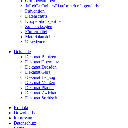
Gruppenstunden
JuLeiCa Online-Plattform der Jugendarbeit
Prävention
Datenschutz
Kooperationspartner
Zollstocksegen
Fördermittel
Materialausleihe
Newsletter
Dekanate
Dekanat Bautzen
Dekanat Chemnitz
Dekanat Dresden
Dekanat Gera
Dekanat Leipzig
Dekanat Meißen
Dekanat Plauen
Dekanat Zwickau
Dekanat Sorbisch
Kontakt
Downloads
Impressum
Datenschutz