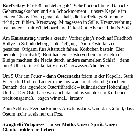
Karfreitag
: Für Frühaufsteher gab’s Schriftbetrachtung. Danach:
Geburtstagskuchen und ein Schockmoment – unsere Kapelle im
totalen Chaos. Doch genau das half, die Karfreitags-Stimmung
richtig zu fühlen. Kreuzweg, Mittagessen in Stille, Kreuzverehrung
mal anders – mit Whiteboard und Fake-Blut. Abends: Film & Sofa.
Am
Karsamstag
wurde’s kreativ. Vorher ging’s noch auf Friedhofs-
Rallye in Schmiedeberg– mit Tiefgang. Dann: Osterkerzen
gestalten, Origami fürs Altartuch falten, Körbchen basteln, Eier
bemalen (sorbisch!), Brot backen... Ostervorbereitung deluxe!
Einige machten die Nacht durch, andere sammelten Schlaf – denn
um 3 Uhr startete fakultativ das Osterwasser-Abenteuer.
Um 5 Uhr am Feuer – dann
Osternacht
feiern in der Kapelle. Stark.
Feierlich. Und mit Liedern, die uns wach und lebendig machten.
Danach: das legendäre Osterfrühstück – kulinarischer Höhenflug!
Und ja: Der Osterhase war auch da. Julius suchte sein Körbchen
traditionsgemäß... sagen wir mal... kreativ.
Zum Schluss: Feedbackrunde. Abschlusstanz. Und das Gefühl, dass
Ostern mehr ist als nur ein Fest.
Swaghetti Yolognese – unser Motto. Unser Spirit. Unser
Glaube, mitten im Leben.