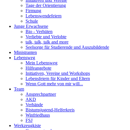
Initiativen und Vereine
Tage der Orientierung
Firmung
Lebenswendefeiern
Schule
Junge Erwachsene
Bio - Verhüten
Verliebte und Verlobte
talk, talk, talk and more
Seelsorge für Studierende und Auszubildende
Ministranten
Lebensweg
Mein Lebensweg
Hilfeangebote
Initiativen, Vereine und Workshops
Lebensfeiern für Kinder und Eltern
Wenn Gott mehr von mir will...
Team
Ansprechpartner
AKD
Verbände
Bistumsjugend-Helferkreis
Winfriedhaus
FSJ
Werkzeugkiste