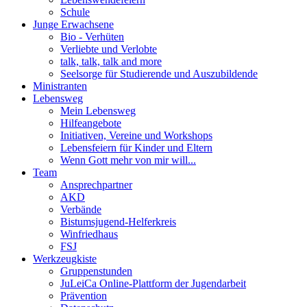
Schule
Junge Erwachsene
Bio - Verhüten
Verliebte und Verlobte
talk, talk, talk and more
Seelsorge für Studierende und Auszubildende
Ministranten
Lebensweg
Mein Lebensweg
Hilfeangebote
Initiativen, Vereine und Workshops
Lebensfeiern für Kinder und Eltern
Wenn Gott mehr von mir will...
Team
Ansprechpartner
AKD
Verbände
Bistumsjugend-Helferkreis
Winfriedhaus
FSJ
Werkzeugkiste
Gruppenstunden
JuLeiCa Online-Plattform der Jugendarbeit
Prävention