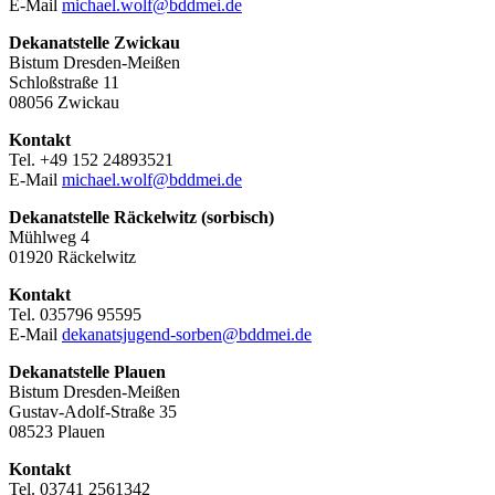
E-Mail
michael.wolf@bddmei.de
Dekanatstelle
Zwickau
Bistum Dresden-Meißen
Schloßstraße 11
08056 Zwickau
Kontakt
Tel. +49 152 24893521
E-Mail
michael.wolf@bddmei.de
Dekanatstelle Räckelwitz (sorbisch)
Mühlweg 4
01920 Räckelwitz
Kontakt
Tel. 035796 95595
E-Mail
dekanatsjugend-sorben@bddmei.de
Dekanatstelle
Plauen
Bistum Dresden-Meißen
Gustav-Adolf-Straße 35
08523 Plauen
Kontakt
Tel. 03741 2561342