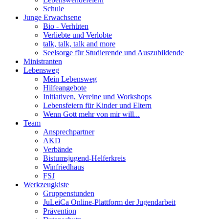
Schule
Junge Erwachsene
Bio - Verhüten
Verliebte und Verlobte
talk, talk, talk and more
Seelsorge für Studierende und Auszubildende
Ministranten
Lebensweg
Mein Lebensweg
Hilfeangebote
Initiativen, Vereine und Workshops
Lebensfeiern für Kinder und Eltern
Wenn Gott mehr von mir will...
Team
Ansprechpartner
AKD
Verbände
Bistumsjugend-Helferkreis
Winfriedhaus
FSJ
Werkzeugkiste
Gruppenstunden
JuLeiCa Online-Plattform der Jugendarbeit
Prävention