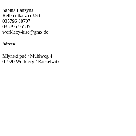
Sabina Lanzyna
Referentka za dźěći
035796 88707
035796 95595
worklecy-kise@gmx.de
Adresse
Młynski puć / Mühlweg 4
01920 Worklecy / Räckelwitz