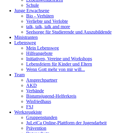
Schule
Junge Erwachsene
Bio - Verhüten
Verliebte und Verlobte
talk, talk, talk and more
Seelsorge für Studierende und Auszubildende
Ministranten
Lebensweg
Mein Lebensweg
Hilfeangebote
Initiativen, Vereine und Workshops
Lebensfeiern für Kinder und Eltern
Wenn Gott mehr von mir will...
Team
Ansprechpartner
AKD
Verbände
Bistumsjugend-Helferkreis
Winfriedhaus
FSJ
Werkzeugkiste
Gruppenstunden
JuLeiCa Online-Plattform der Jugendarbeit
Prävention