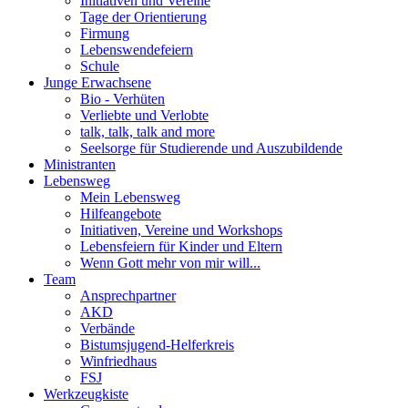
Initiativen und Vereine
Tage der Orientierung
Firmung
Lebenswendefeiern
Schule
Junge Erwachsene
Bio - Verhüten
Verliebte und Verlobte
talk, talk, talk and more
Seelsorge für Studierende und Auszubildende
Ministranten
Lebensweg
Mein Lebensweg
Hilfeangebote
Initiativen, Vereine und Workshops
Lebensfeiern für Kinder und Eltern
Wenn Gott mehr von mir will...
Team
Ansprechpartner
AKD
Verbände
Bistumsjugend-Helferkreis
Winfriedhaus
FSJ
Werkzeugkiste