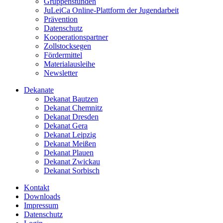
Gruppenstunden
JuLeiCa Online-Plattform der Jugendarbeit
Prävention
Datenschutz
Kooperationspartner
Zollstocksegen
Fördermittel
Materialausleihe
Newsletter
Dekanate
Dekanat Bautzen
Dekanat Chemnitz
Dekanat Dresden
Dekanat Gera
Dekanat Leipzig
Dekanat Meißen
Dekanat Plauen
Dekanat Zwickau
Dekanat Sorbisch
Kontakt
Downloads
Impressum
Datenschutz