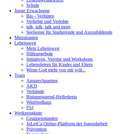
Schule
Junge Erwachsene
Bio - Verhüten
Verliebte und Verlobte
talk, talk, talk and more
Seelsorge für Studierende und Auszubildende
Ministranten
Lebensweg
Mein Lebensweg
Hilfeangebote
Initiativen, Vereine und Workshops
Lebensfeiern für Kinder und Eltern
Wenn Gott mehr von mir will...
Team
Ansprechpartner
AKD
Verbände
Bistumsjugend-Helferkreis
Winfriedhaus
FSJ
Werkzeugkiste
Gruppenstunden
JuLeiCa Online-Plattform der Jugendarbeit
Prävention