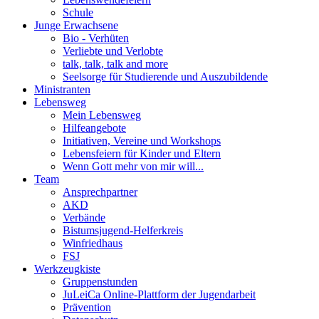
Schule
Junge Erwachsene
Bio - Verhüten
Verliebte und Verlobte
talk, talk, talk and more
Seelsorge für Studierende und Auszubildende
Ministranten
Lebensweg
Mein Lebensweg
Hilfeangebote
Initiativen, Vereine und Workshops
Lebensfeiern für Kinder und Eltern
Wenn Gott mehr von mir will...
Team
Ansprechpartner
AKD
Verbände
Bistumsjugend-Helferkreis
Winfriedhaus
FSJ
Werkzeugkiste
Gruppenstunden
JuLeiCa Online-Plattform der Jugendarbeit
Prävention