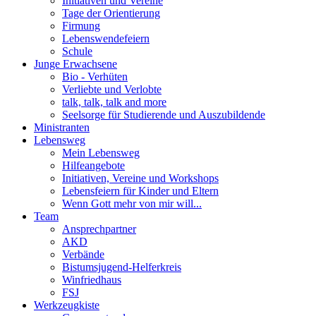
Initiativen und Vereine
Tage der Orientierung
Firmung
Lebenswendefeiern
Schule
Junge Erwachsene
Bio - Verhüten
Verliebte und Verlobte
talk, talk, talk and more
Seelsorge für Studierende und Auszubildende
Ministranten
Lebensweg
Mein Lebensweg
Hilfeangebote
Initiativen, Vereine und Workshops
Lebensfeiern für Kinder und Eltern
Wenn Gott mehr von mir will...
Team
Ansprechpartner
AKD
Verbände
Bistumsjugend-Helferkreis
Winfriedhaus
FSJ
Werkzeugkiste