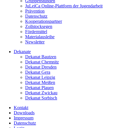
Gruppenstunden
JuLeiCa Online-Plattform der Jugendarbeit
Prävention
Datenschutz
Kooperationspartner
Zollstocksegen
Fördermittel
Materialausleihe
Newsletter
Dekanate
Dekanat Bautzen
Dekanat Chemnitz
Dekanat Dresden
Dekanat Gera
Dekanat Leipzig
Dekanat Meißen
Dekanat Plauen
Dekanat Zwickau
Dekanat Sorbisch
Kontakt
Downloads
Impressum
Datenschutz