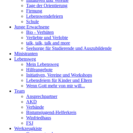
Initiativen und Vereine
Tage der Orientierung
Firmung
Lebenswendefeiern
Schule
Junge Erwachsene
Bio - Verhüten
Verliebte und Verlobte
talk, talk, talk and more
Seelsorge für Studierende und Auszubildende
Ministranten
Lebensweg
Mein Lebensweg
Hilfeangebote
Initiativen, Vereine und Workshops
Lebensfeiern für Kinder und Eltern
Wenn Gott mehr von mir will...
Team
Ansprechpartner
AKD
Verbände
Bistumsjugend-Helferkreis
Winfriedhaus
FSJ
Werkzeugkiste