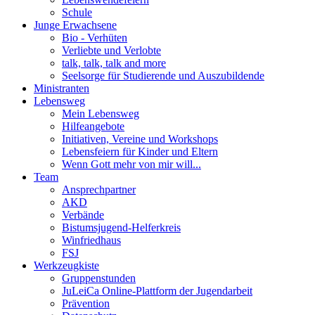
Schule
Junge Erwachsene
Bio - Verhüten
Verliebte und Verlobte
talk, talk, talk and more
Seelsorge für Studierende und Auszubildende
Ministranten
Lebensweg
Mein Lebensweg
Hilfeangebote
Initiativen, Vereine und Workshops
Lebensfeiern für Kinder und Eltern
Wenn Gott mehr von mir will...
Team
Ansprechpartner
AKD
Verbände
Bistumsjugend-Helferkreis
Winfriedhaus
FSJ
Werkzeugkiste
Gruppenstunden
JuLeiCa Online-Plattform der Jugendarbeit
Prävention