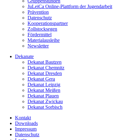
Gruppenstunden
JuLeiCa Online-Plattform der Jugendarbeit
Prävention
Datenschutz
Kooperationspartner
Zollstocksegen
Fördermittel
Materialausleihe
Newsletter
Dekanate
Dekanat Bautzen
Dekanat Chemnitz
Dekanat Dresden
Dekanat Gera
Dekanat Leipzig
Dekanat Meißen
Dekanat Plauen
Dekanat Zwickau
Dekanat Sorbisch
Kontakt
Downloads
Impressum
Datenschutz