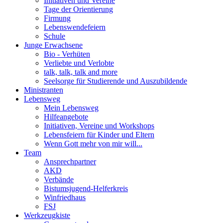
Initiativen und Vereine
Tage der Orientierung
Firmung
Lebenswendefeiern
Schule
Junge Erwachsene
Bio - Verhüten
Verliebte und Verlobte
talk, talk, talk and more
Seelsorge für Studierende und Auszubildende
Ministranten
Lebensweg
Mein Lebensweg
Hilfeangebote
Initiativen, Vereine und Workshops
Lebensfeiern für Kinder und Eltern
Wenn Gott mehr von mir will...
Team
Ansprechpartner
AKD
Verbände
Bistumsjugend-Helferkreis
Winfriedhaus
FSJ
Werkzeugkiste