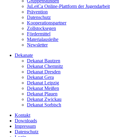
Gruppenstunden
JuLeiCa Online-Plattform der Jugendarbeit
Prävention
Datenschutz
Kooperationspartner
Zollstocksegen
Fördermittel
Materialausleihe
Newsletter
Dekanate
Dekanat Bautzen
Dekanat Chemnitz
Dekanat Dresden
Dekanat Gera
Dekanat Leipzig
Dekanat Meißen
Dekanat Plauen
Dekanat Zwickau
Dekanat Sorbisch
Kontakt
Downloads
Impressum
Datenschutz