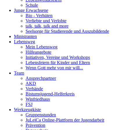
Schule
Junge Erwachsene
Bio - Verhüten
Verliebte und Verlobte
talk, talk, talk and more
Seelsorge für Studierende und Auszubildende
Ministranten
Lebensweg
Mein Lebensweg
Hilfeangebote
Initiativen, Vereine und Workshops
Lebensfeiern für Kinder und Eltern
Wenn Gott mehr von mir will...
Team
Ansprechpartner
AKD
Verbände
Bistumsjugend-Helferkreis
Winfriedhaus
FSJ
Werkzeugkiste
Gruppenstunden
JuLeiCa Online-Plattform der Jugendarbeit
Prävention