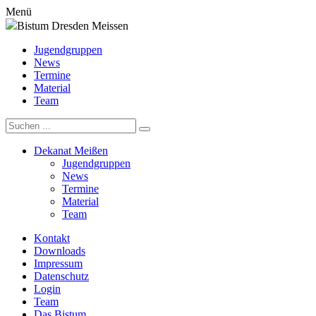
Menü
Bistum Dresden Meissen
Jugendgruppen
News
Termine
Material
Team
Dekanat Meißen
Jugendgruppen
News
Termine
Material
Team
Kontakt
Downloads
Impressum
Datenschutz
Login
Team
Das Bistum