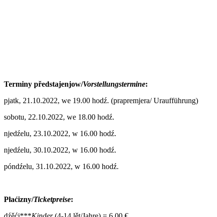
Terminy předstajenjow/
Vorstellungstermine
:
pjatk, 21.10.2022, we 19.00 hodź. (prapremjera/ Uraufführung)
sobotu, 22.10.2022, we 18.00 hodź.
njedźelu, 23.10.2022, w 16.00 hodź.
njedźelu, 30.10.2022, w 16.00 hodź.
póndźelu, 31.10.2022, w 16.00 hodź.
Płaćizny/
Ticketpreise
:
dźěći***
Kinder
(4-14 lět/Jahre) = 6,00 €