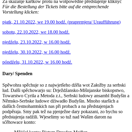
Za skazanje kartkow prošu na wotpowědne předstajenje kliknyć
Für die Bestellung der Tickets bitte auf die entsprechende
Vorstellung klicken:
pjatk, 21.10.2022, we 19.00 hodź. (prapremjera/ Uraufführung)
sobotu, 22.10.2022, we 18.00 hodź.
njedźelu, 23.10.2022, w 16.00 hodź.
njedźelu, 30.10.2022, w 16.00 hodź.
póndźelu, 31.10.2022, w 16.00 hodź.
Dary/ Spenden
Spěwohra spěchuje so z najwjetšeho dźěla wot Załožby za serbski
lud. Dalši spěchowarjo su: Drježdźansko-Mišnjanske biskopstwo,
Towarstwo Cyrila a Metoda z.t., Serbski ludowy ansambl Budyšin a
Němsko-Serbske ludowe dźiwadło Budyšin. Mnoho staršich a
dalšich čestnohamtskich nas při probach a na předstajenjach
podpěraja. Smy pak tež na pjenježne dary pokazani, zo bychu so
předstajenja radźili. Wjeselimy so tuž nad Wašim darom na
sćěhowace konto: