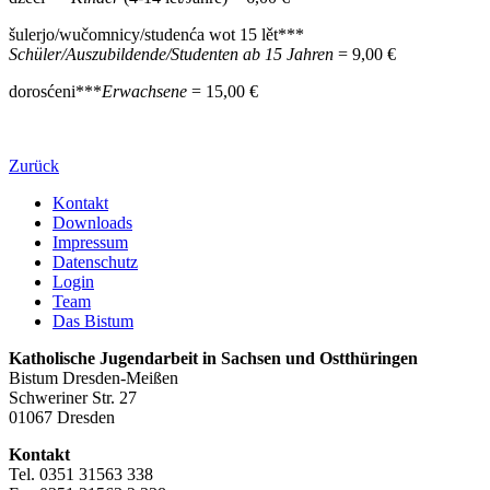
šulerjo/wučomnicy/studenća wot 15 lět***
Schüler/Auszubildende/Studenten ab 15 Jahren
= 9,00 €
dorosćeni***
Erwachsene
= 15,00 €
Zurück
Kontakt
Downloads
Impressum
Datenschutz
Login
Team
Das Bistum
Katholische Jugendarbeit in Sachsen und Ostthüringen
Bistum Dresden-Meißen
Schweriner Str. 27
01067 Dresden
Kontakt
Tel. 0351 31563 338