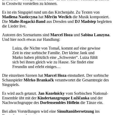
in Crostwitz vorstellen zu können.
Es ist ein Singspiel rund um das Kirchenjahr. Zu Texten von
Madlena Nasticcyna
hat
Měrćin Weclich
die Musik komponiert.
Die
Malte-Rogacki-Band
aus Dresden und
DJ Madstep
begleiten
die Lieder live.
Autoren des Szenariums sind
Marcel Hoza
und
Sabina Lanzyna
.
Und hier noch etwas zur Handlung:
Luiza, die Nichte von Tomaš, kommt auf eine gewisse
Zeit in eine sorbische Familie. Der kleine Jank und
Marko haben plötzlich eine „Schwester“. Luiza fühlt
sich bei ihnen gleich wie zu Hause. Sie findet eine
Freundin und erlebt einiges…
Die einzelnen Szenen hat
Marcel Hoza
einstudiert. Der sorbische
Schauspieler
Měrko Brankačk
verantwortet die Gesamtregie des
Singspiels.
Es wird auch getanzt.
Jan Kozelnicky
vom Sorbischen National-
Ensemble übt mit der
Kindertanzgruppe Łužičanka
und der
Nachwuchsgruppe des
Dorfensembles Höflein
die Tänze ein.
Bei allen Vorstellungen wird eine
Simultanübersetzung
ins