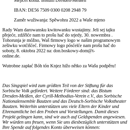
Mějićel konta: Bistum Dresden-Meißen
IBAN: DE56 7509 0300 0208 2948 79
Zaměr wužiwanja: Spěwohra 2022 a Waše mjeno
Rady Wam darowansku kwitowanku wustajimy. Jeli sej tajku
přejeće, zdźělće nam to prošu hač do srjedy, 30. nowembra .
Tohorunja je móžno, Waš firmowy logo w našim programowym
zešiwku wotćišćeć. Firmowy logo pósćelće nam prošu hač do
soboty, 8. oktobra 2022 na: don.boskowy-dom@t-
online.de.
Wutrobne zapłać Bóh tón Knjez hižo nětko za Wašu podpěru!
Das Singspiel wird zum größten Teil von der Stiftung für das
Sorbische Volk gefördert. Weitere Förderer sind: das Bistum
Dresden-Meißen, der Cyrill-Methodius-Verein e.V., das Sorbische
Nationalensemble Bautzen und das Deutsch-Sorbische Volkstheater
Bautzen. Weiterhin unterstützen uns viele Eltern der Kinder und
Ehrenamtliche bei den Proben und Vorstellungen. Damit dieses
Projekt gelingen kann, sind wir auch auf Geldspenden angewiesen.
Wir würden uns freuen, wenn Sie uns diesbezüglich unterstützen und
Ihre Spende auf folgendes Konto überweisen können: