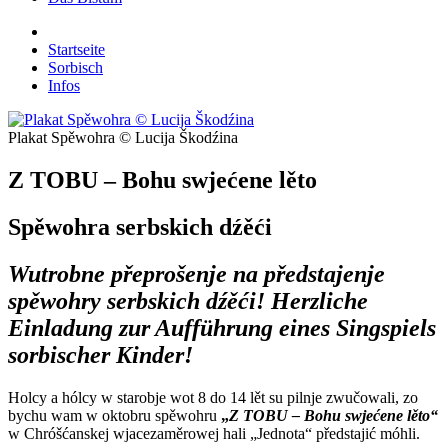
Startseite
Sorbisch
Infos
Plakat Spěwohra © Lucija Škodźina
Z TOBU – Bohu swjećene lěto
Spěwohra serbskich dźěći
Wutrobne přeprošenje na předstajenje
spěwohry serbskich dźěći! Herzliche
Einladung zur Aufführung eines Singspiels
sorbischer Kinder!
Holcy a hólcy w starobje wot 8 do 14 lět su pilnje zwučowali, zo
bychu wam w oktobru spěwohru
„
Z TOBU – Bohu swjećene lěto“
w Chróšćanskej wjacezaměrowej hali „Jednota“ předstajić móhli.