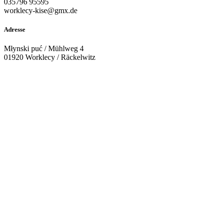
035796 95595
worklecy-kise@gmx.de
Adresse
Młynski puć / Mühlweg 4
01920 Worklecy / Räckelwitz