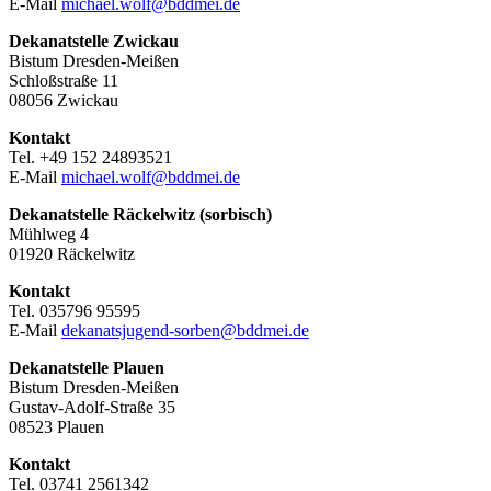
E-Mail
michael.wolf@bddmei.de
Dekanatstelle
Zwickau
Bistum Dresden-Meißen
Schloßstraße 11
08056 Zwickau
Kontakt
Tel. +49 152 24893521
E-Mail
michael.wolf@bddmei.de
Dekanatstelle Räckelwitz (sorbisch)
Mühlweg 4
01920 Räckelwitz
Kontakt
Tel. 035796 95595
E-Mail
dekanatsjugend-sorben@bddmei.de
Dekanatstelle
Plauen
Bistum Dresden-Meißen
Gustav-Adolf-Straße 35
08523 Plauen
Kontakt
Tel. 03741 2561342