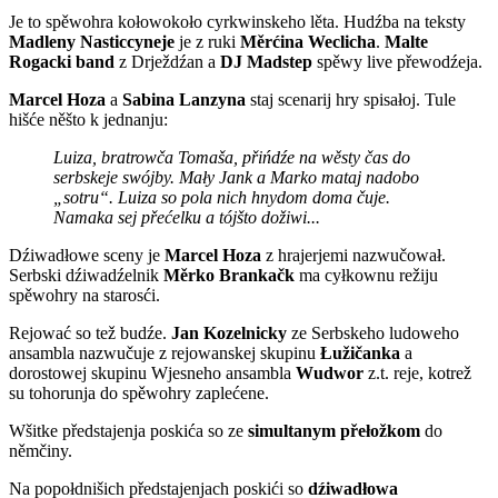
Je to spěwohra kołowokoło cyrkwinskeho lěta. Hudźba na teksty
Madleny Nasticcyneje
je z ruki
Měrćina Weclicha
.
Malte
Rogacki band
z Drježdźan a
DJ Madstep
spěwy live přewodźeja.
Marcel Hoza
a
Sabina Lanzyna
staj scenarij hry spisałoj. Tule
hišće něšto k jednanju:
Luiza, bratrowča Tomaša, přińdźe na wěsty čas do
serbskeje swójby. Mały Jank a Marko mataj nadobo
„sotru“. Luiza so pola nich hnydom doma čuje.
Namaka sej přećelku a tójšto dožiwi...
Dźiwadłowe sceny je
Marcel Hoza
z hrajerjemi nazwučował.
Serbski dźiwadźelnik
Měrko Brankačk
ma cyłkownu režiju
spěwohry na starosći.
Rejować so tež budźe.
Jan Kozelnicky
ze Serbskeho ludoweho
ansambla nazwučuje z rejowanskej skupinu
Łužičanka
a
dorostowej skupinu Wjesneho ansambla
Wudwor
z.t. reje, kotrež
su tohorunja do spěwohry zaplećene.
Wšitke předstajenja poskića so ze
simultanym přełožkom
do
němčiny.
Na popołdnišich předstajenjach poskići so
dźiwadłowa