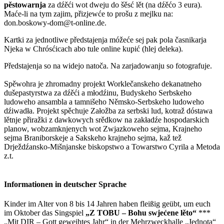
pěstowarnja
za dźěći wot dweju do šěsć lět (na dźěćo 3 eura).
Maće-li na tym zajim, přizjewće to prošu z mejlku na:
don.boskowy-dom@t-online.de.
Kartki za jednotliwe předstajenja móžeće sej pak pola časnikarja
Njeka w Chrósćicach abo tule online kupić (hlej deleka).
Předstajenja so na widejo natoča. Na zarjadowanju so fotografuje.
Spěwohra je zhromadny projekt Worklečanskeho dekanatneho
dušepastyrstwa za dźěći a młodźinu, Budyskeho Serbskeho
ludoweho ansambla a tamnišeho Němsko-Serbskeho ludoweho
dźiwadła. Projekt spěchuje Załožba za serbski lud, kotraž dóstawa
lětnje přiražki z dawkowych srědkow na zakładźe hospodarskich
planow, wobzamknjenych wot Zwjazkoweho sejma, Krajneho
sejma Braniborskeje a Sakskeho krajneho sejma, kaž tež
Drježdźansko-Mišnjanske biskopstwo a Towarstwo Cyrila a Metoda
z.t.
Informationen in deutscher Sprache
Kinder im Alter von 8 bis 14 Jahren haben fleißig geübt, um euch
im Oktober das Singspiel
„Z TOBU – Bohu swjećene lěto“
***
„Mit DIR – Gott geweihtes Jahr“ in der Mehrzweckhalle „Jednota“