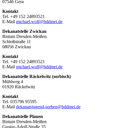
07546 Gera
Kontakt
Tel. +49 152 24893521
E-Mail
michael.wolf@bddmei.de
Dekanatstelle
Zwickau
Bistum Dresden-Meißen
Schloßstraße 11
08056 Zwickau
Kontakt
Tel. +49 152 24893521
E-Mail
michael.wolf@bddmei.de
Dekanatstelle Räckelwitz (sorbisch)
Mühlweg 4
01920 Räckelwitz
Kontakt
Tel. 035796 95595
E-Mail
dekanatsjugend-sorben@bddmei.de
Dekanatstelle
Plauen
Bistum Dresden-Meißen
Gustav-Adolf-Straße 35