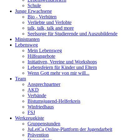
Schule
Junge Erwachsene
Bio - Verhüten
Verliebte und Verlobte
talk, talk, talk and more
Seelsorge für Studierende und Auszubildende
Ministranten
Lebensweg
Mein Lebensweg
Hilfeangebote
Initiativen, Vereine und Workshops
Lebensfeiern für Kinder und Eltern
Wenn Gott mehr von mir will...
Team
Ansprechpartner
AKD
Verbände
Bistumsjugend-Helferkreis
Winfriedhaus
FSJ
Werkzeugkiste
Gruppenstunden
JuLeiCa Online-Plattform der Jugendarbeit
Prävention