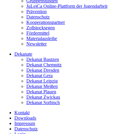
Gruppenstunden
JuLeiCa Online-Plattform der Jugendarbeit
Prävention
Datenschutz
Kooperationspartner
Zollstocksegen
Fördermittel
Materialausleihe
Newsletter
Dekanate
Dekanat Bautzen
Dekanat Chemnitz
Dekanat Dresden
Dekanat Gera
Dekanat Leipzig
Dekanat Meißen
Dekanat Plauen
Dekanat Zwickau
Dekanat Sorbisch
Kontakt
Downloads
Impressum
Datenschutz