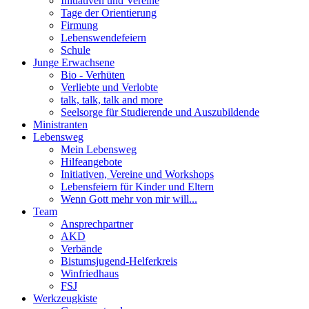
Initiativen und Vereine
Tage der Orientierung
Firmung
Lebenswendefeiern
Schule
Junge Erwachsene
Bio - Verhüten
Verliebte und Verlobte
talk, talk, talk and more
Seelsorge für Studierende und Auszubildende
Ministranten
Lebensweg
Mein Lebensweg
Hilfeangebote
Initiativen, Vereine und Workshops
Lebensfeiern für Kinder und Eltern
Wenn Gott mehr von mir will...
Team
Ansprechpartner
AKD
Verbände
Bistumsjugend-Helferkreis
Winfriedhaus
FSJ
Werkzeugkiste