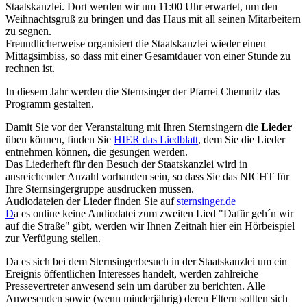
Staatskanzlei. Dort werden wir um 11:00 Uhr erwartet, um den
Weihnachtsgruß zu bringen und das Haus mit all seinen Mitarbeitern
zu segnen.
Freundlicherweise organisiert die Staatskanzlei wieder einen
Mittagsimbiss, so dass mit einer Gesamtdauer von einer Stunde zu
rechnen ist.
In diesem Jahr werden die Sternsinger der Pfarrei Chemnitz das
Programm gestalten.
Damit Sie vor der Veranstaltung mit Ihren Sternsingern die
Lieder
üben können, finden Sie
HIER das Liedblatt
, dem Sie die Lieder
entnehmen können, die gesungen werden.
Das Liederheft für den Besuch der Staatskanzlei wird in
ausreichender Anzahl vorhanden sein, so dass Sie das NICHT für
Ihre Sternsingergruppe ausdrucken müssen.
Audiodateien der Lieder finden Sie auf
sternsinger.de
D
a es online keine Audiodatei zum zweiten Lied "Dafür geh´n wir
auf die Straße" gibt, werden wir Ihnen Zeitnah hier ein Hörbeispiel
zur Verfügung stellen.
Da es sich bei dem Sternsingerbesuch in der Staatskanzlei um ein
Ereignis öffentlichen Interesses handelt, werden zahlreiche
Pressevertreter anwesend sein um darüber zu berichten. Alle
Anwesenden sowie (wenn minderjährig) deren Eltern sollten sich