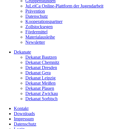
Gruppenstunden
JuLeiCa Online-Plattform der Jugendarbeit
Prävention
Datenschutz
Kooperationspartner
Zollstocksegen
Fördermittel
Materialausleihe
Newsletter
Dekanate
Dekanat Bautzen
Dekanat Chemnitz
Dekanat Dresden
Dekanat Gera
Dekanat Leipzig
Dekanat Meißen
Dekanat Plauen
Dekanat Zwickau
Dekanat Sorbisch
Kontakt
Downloads
Impressum
Datenschutz