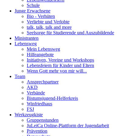
Schule
Junge Erwachsene
Bio - Verhüten
Verliebte und Verlobte
talk, talk, talk and more
Seelsorge für Studierende und Auszubildende
Ministranten
Lebensweg
Mein Lebensweg
Hilfeangebote
Initiativen, Vereine und Workshops
Lebensfeiern für Kinder und Eltern
Wenn Gott mehr von mir will...
Team
Ansprechpartner
AKD
Verbände
Bistumsjugend-Helferkreis
Winfriedhaus
FSJ
Werkzeugkiste
Gruppenstunden
JuLeiCa Online-Plattform der Jugendarbeit
Prävention