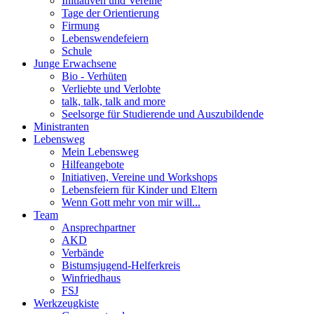
Initiativen und Vereine
Tage der Orientierung
Firmung
Lebenswendefeiern
Schule
Junge Erwachsene
Bio - Verhüten
Verliebte und Verlobte
talk, talk, talk and more
Seelsorge für Studierende und Auszubildende
Ministranten
Lebensweg
Mein Lebensweg
Hilfeangebote
Initiativen, Vereine und Workshops
Lebensfeiern für Kinder und Eltern
Wenn Gott mehr von mir will...
Team
Ansprechpartner
AKD
Verbände
Bistumsjugend-Helferkreis
Winfriedhaus
FSJ
Werkzeugkiste